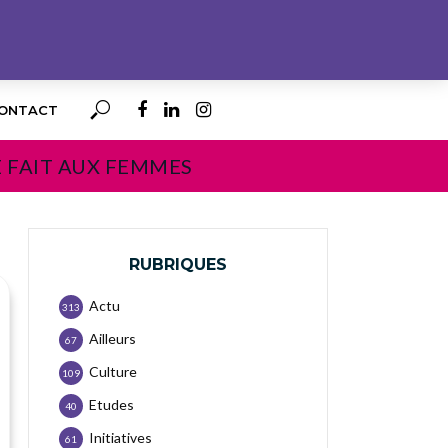
ONTACT
E FAIT AUX FEMMES
RUBRIQUES
Actu
313
Ailleurs
67
Culture
109
Etudes
40
Initiatives
61