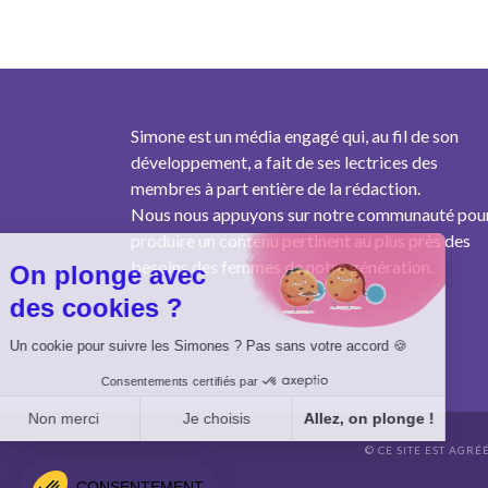
Simone est un média engagé qui, au fil de son
développement, a fait de ses lectrices des
membres à part entière de la rédaction.
Nous nous appuyons sur notre communauté pou
produire un contenu pertinent au plus près des
besoins des femmes de notre génération.
On plonge avec
des cookies ?
Un cookie pour suivre les Simones ? Pas sans votre accord 🍪
Consentements certifiés par
Non merci
Je choisis
Allez, on plonge !
© CE SITE EST AGRÉ
Axeptio consent
Plateforme de Gestion du Consentement : Personnalisez vo
CONSENTEMENT