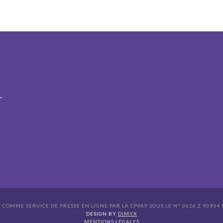
r
É COMME SERVICE DE PRESSE EN LIGNE PAR LA CPPAP SOUS LE N° 0626 Z 93934 (
s Options
DESIGN BY
DIMYX
MENTIONS LÉGALES