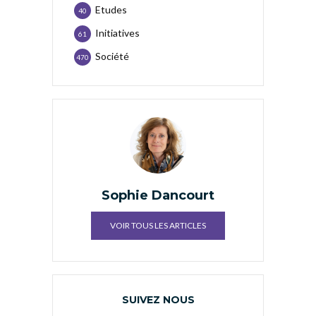
Etudes
40
Initiatives
61
Société
470
Sophie Dancourt
VOIR TOUS LES ARTICLES
SUIVEZ NOUS