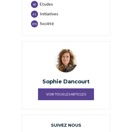
Etudes
40
Initiatives
61
Société
470
Sophie Dancourt
VOIR TOUS LES ARTICLES
SUIVEZ NOUS