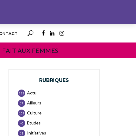
ONTACT
E FAIT AUX FEMMES
RUBRIQUES
Actu
313
Ailleurs
67
Culture
109
Etudes
40
Initiatives
61