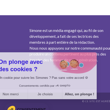
Simone est un média engagé qui, au fil de son
développement, a fait de ses lectrices des
membres à part entière de la rédaction.
Nous nous appuyons sur notre communauté pou
produire un contenu pertinent au plus près des
besoins des femmes de notre génération.
On plonge avec
des cookies ?
Un cookie pour suivre les Simones ? Pas sans votre accord 🍪
Consentements certifiés par
Non merci
Je choisis
Allez, on plonge !
© CE SITE EST AGRÉ
Axeptio consent
Plateforme de Gestion du Consentement : Personnalisez vo
CONSENTEMENT