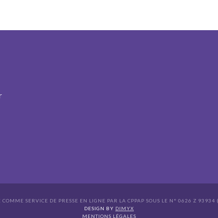
r
É COMME SERVICE DE PRESSE EN LIGNE PAR LA CPPAP SOUS LE N° 0626 Z 93934 (
s Options
DESIGN BY
DIMYX
MENTIONS LÉGALES