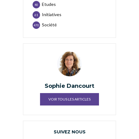
Etudes
40
Initiatives
61
Société
470
Sophie Dancourt
VOIR TOUS LES ARTICLES
SUIVEZ NOUS