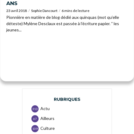
ANS
23 avril 2018
Sophie Dancourt
6 mins de lecture
Pionnière en matière de blog dédié aux quinquas (mot qu’elle
déteste) Mylène Desclaux est passée à l’écriture papier. ” les
jeunes...
RUBRIQUES
Actu
313
Ailleurs
67
Culture
109