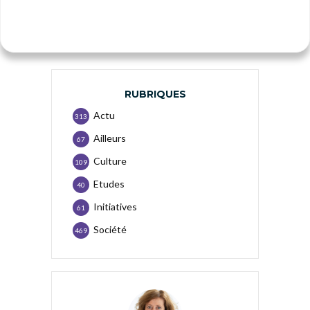
RUBRIQUES
Actu
313
Ailleurs
67
Culture
109
Etudes
40
Initiatives
61
Société
469