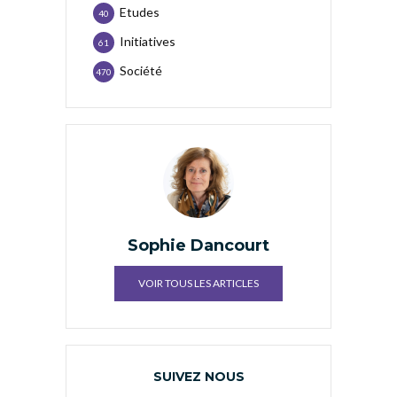
Etudes
40
Initiatives
61
Société
470
Sophie Dancourt
VOIR TOUS LES ARTICLES
SUIVEZ NOUS