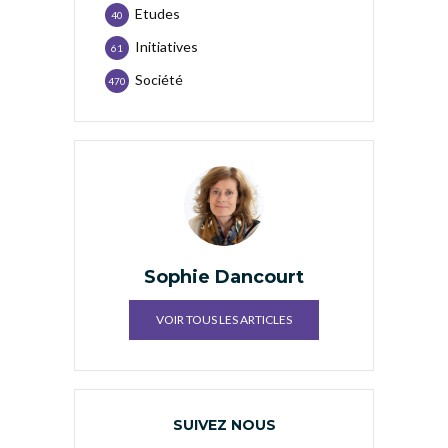
Etudes
40
Initiatives
61
Société
470
Sophie Dancourt
VOIR TOUS LES ARTICLES
SUIVEZ NOUS