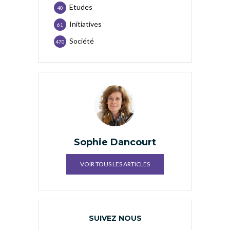
Etudes
40
Initiatives
61
Société
470
Sophie Dancourt
VOIR TOUS LES ARTICLES
SUIVEZ NOUS