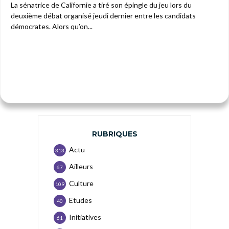
La sénatrice de Californie a tiré son épingle du jeu lors du
deuxième débat organisé jeudi dernier entre les candidats
démocrates. Alors qu’on...
RUBRIQUES
Actu
313
Ailleurs
67
Culture
109
Etudes
40
Initiatives
61