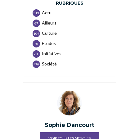
RUBRIQUES
Actu
313
Ailleurs
67
Culture
109
Etudes
40
Initiatives
61
Société
470
Sophie Dancourt
VOIR TOUS LES ARTICLES