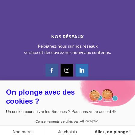
NOS RÉSEAUX
Rejoignez-nous sur nos réseaux
sociaux et découvrez nos nouveaux contenus.
On plonge avec des
© CE SITE EST AGRÉÉ COMME SERVICE DE PRESSE EN LIGNE PAR LA
cookies ?
CPPAP SOUS LE N° 0626 Z 93934 (IPG ART.39BISA CGI)
DESIGN BY
DIMYX
Un cookie pour suivre les Simones ? Pas sans votre accord 🍪
MENTIONS LÉGALES
Consentements certifiés par
POLITIQUE DE CONFIDENTIALITÉ
CONSENTEMENT
Non merci
Je choisis
Allez, on plonge !