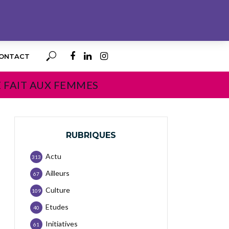
ONTACT
E FAIT AUX FEMMES
RUBRIQUES
Actu
313
Ailleurs
67
Culture
109
Etudes
40
Initiatives
61