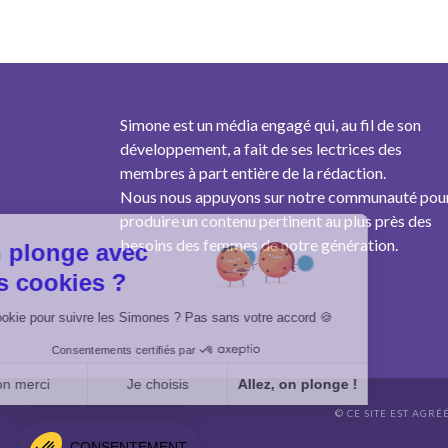
Simone est un média engagé qui, au fil de son
développement, a fait de ses lectrices des
membres à part entière de la rédaction.
Nous nous appuyons sur notre communauté pou
produire un contenu pertinent au plus près des
besoins des femmes de notre génération.
On plonge avec
des cookies ?
Un cookie pour suivre les Simones ? Pas sans votre accord 🍪
Consentements certifiés par
Non merci
Je choisis
Allez, on plonge !
© CE SITE EST AGRÉ
Axeptio consent
Plateforme de Gestion du Consentement : Personnalisez vo
CONSENTEMENT