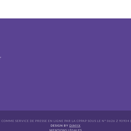
r
É COMME SERVICE DE PRESSE EN LIGNE PAR LA CPPAP SOUS LE N° 0626 Z 93934 (
s Options
DESIGN BY
DIMYX
MENTIONS LÉGALES