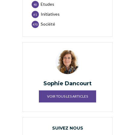
Etudes
40
Initiatives
61
Société
470
Sophie Dancourt
VOIR TOUS LES ARTICLES
SUIVEZ NOUS