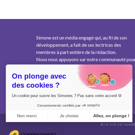
Simone est un média engagé qui, au fil de son
développement, a fait de ses lectrices des
membres à part entière de la rédaction.
Nous nous appuyons sur notre communauté pou
produire un contenu pertinent au plus près des
besoins des femmes de notre génération.
On plonge avec
des cookies ?
Un cookie pour suivre les Simones ? Pas sans votre accord 🍪
Consentements certifiés par
Non merci
Je choisis
Allez, on plonge !
© CE SITE EST AGRÉ
Axeptio consent
Plateforme de Gestion du Consentement : Personnalisez vo
CONSENTEMENT