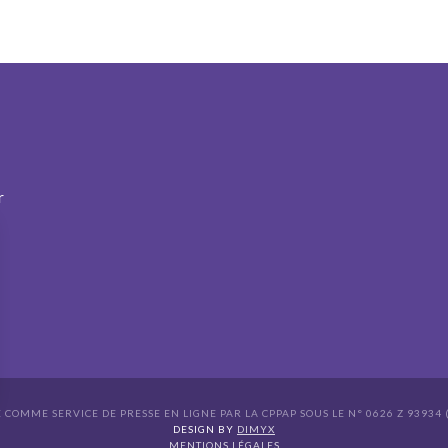
r
É COMME SERVICE DE PRESSE EN LIGNE PAR LA CPPAP SOUS LE N° 0626 Z 93934 (
s Options
DESIGN BY
DIMYX
MENTIONS LÉGALES