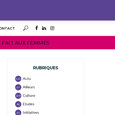
ONTACT
E FAIT AUX FEMMES
RUBRIQUES
Actu
313
Ailleurs
67
Culture
109
Etudes
40
Initiatives
61