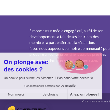
Simone est un média engagé qui, au fil de son
développement, a fait de ses lectrices des
membres à part entière de la rédaction.
Nous nous appuyons sur notre communauté pou
produire un contenu pertinent au plus près des
besoins des femmes de notre génération.
On plonge avec
des cookies ?
Un cookie pour suivre les Simones ? Pas sans votre accord 🍪
Consentements certifiés par
Non merci
Je choisis
Allez, on plonge !
© CE SITE EST AGRÉ
Axeptio consent
Plateforme de Gestion du Consentement : Personnalisez vo
CONSENTEMENT