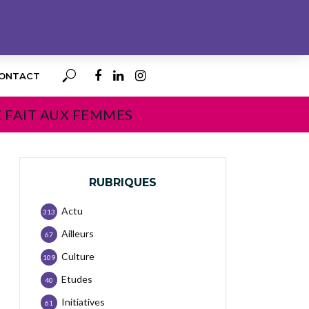
ONTACT
E FAIT AUX FEMMES
RUBRIQUES
Actu
313
Ailleurs
67
Culture
109
Etudes
40
Initiatives
61