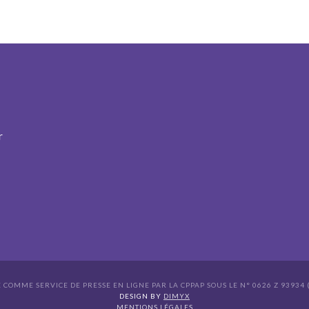
r
É COMME SERVICE DE PRESSE EN LIGNE PAR LA CPPAP SOUS LE N° 0626 Z 93934 (
s Options
DESIGN BY
DIMYX
MENTIONS LÉGALES