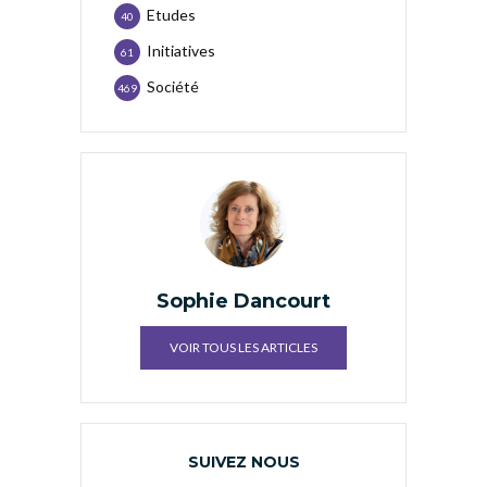
Etudes
40
Initiatives
61
Société
469
Sophie Dancourt
VOIR TOUS LES ARTICLES
SUIVEZ NOUS