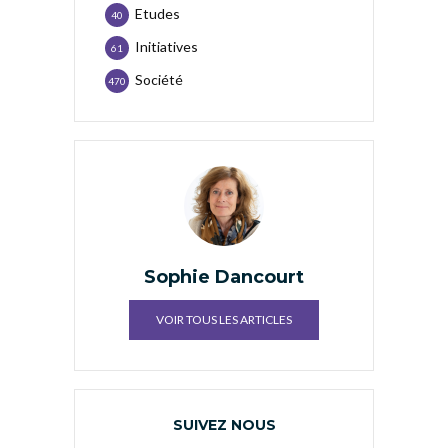
Etudes
40
Initiatives
61
Société
470
Sophie Dancourt
VOIR TOUS LES ARTICLES
SUIVEZ NOUS