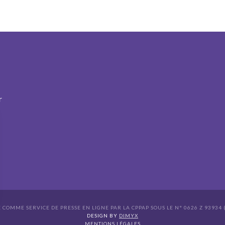
r
É COMME SERVICE DE PRESSE EN LIGNE PAR LA CPPAP SOUS LE N° 0626 Z 93934 (
s Options
DESIGN BY
DIMYX
MENTIONS LÉGALES