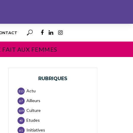
ONTACT
E FAIT AUX FEMMES
RUBRIQUES
Actu
313
Ailleurs
67
Culture
109
Etudes
40
Initiatives
61