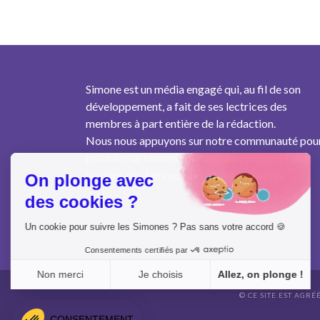
Simone est un média engagé qui, au fil de son
développement, a fait de ses lectrices des
membres à part entière de la rédaction.
Nous nous appuyons sur notre communauté pou
produire un contenu pertinent au plus près des
besoins des femmes de notre génération.
On plonge avec
des cookies ?
Un cookie pour suivre les Simones ? Pas sans votre accord 🍪
Consentements certifiés par
Non merci
Je choisis
Allez, on plonge !
© CE SITE EST AGRÉ
Axeptio consent
Plateforme de Gestion du Consentement : Personnalisez vo
CONSENTEMENT