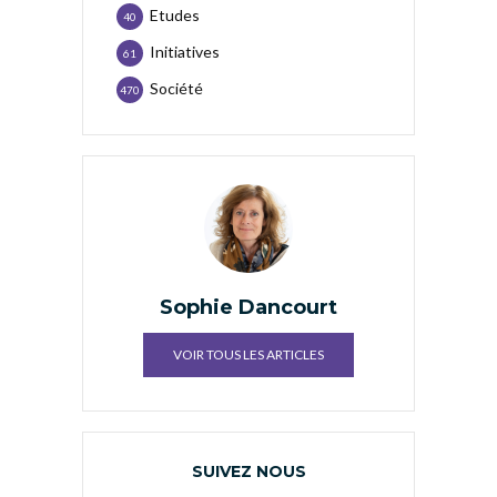
Etudes
40
Initiatives
61
Société
470
Sophie Dancourt
VOIR TOUS LES ARTICLES
SUIVEZ NOUS