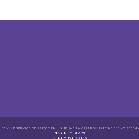
r
É COMME SERVICE DE PRESSE EN LIGNE PAR LA CPPAP SOUS LE N° 0626 Z 93934 (
s Options
DESIGN BY
DIMYX
MENTIONS LÉGALES