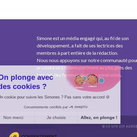
Simone est un média engagé qui, au fil de son
développement, a fait de ses lectrices des
membres à part entière de la rédaction.
Nous nous appuyons sur notre communauté pou
produire un contenu pertinent au plus près des
besoins des femmes de notre génération.
On plonge avec
des cookies ?
Un cookie pour suivre les Simones ? Pas sans votre accord 🍪
Consentements certifiés par
Non merci
Je choisis
Allez, on plonge !
© CE SITE EST AGRÉ
Axeptio consent
Plateforme de Gestion du Consentement : Personnalisez vo
CONSENTEMENT