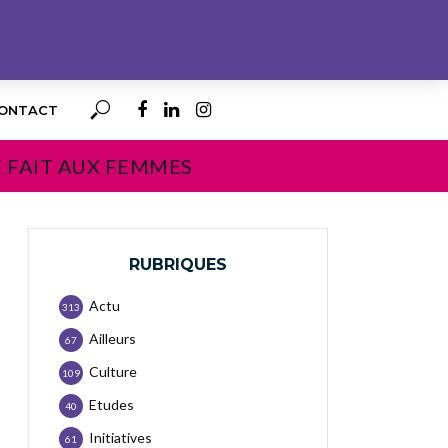
ONTACT
E FAIT AUX FEMMES
RUBRIQUES
Actu
313
Ailleurs
67
Culture
109
Etudes
40
Initiatives
61