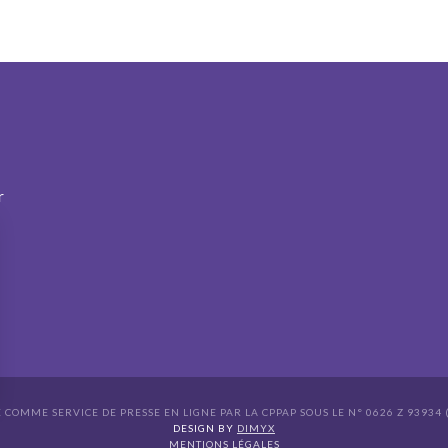
r
É COMME SERVICE DE PRESSE EN LIGNE PAR LA CPPAP SOUS LE N° 0626 Z 93934 (
s Options
DESIGN BY
DIMYX
MENTIONS LÉGALES