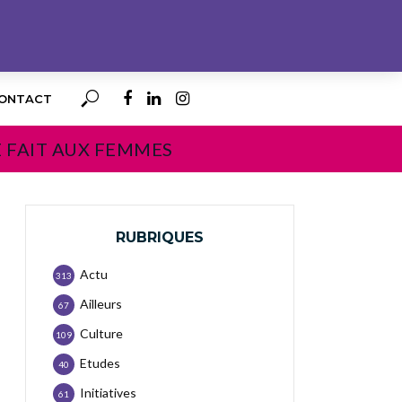
ONTACT
E FAIT AUX FEMMES
RUBRIQUES
Actu
313
Ailleurs
67
Culture
109
Etudes
40
Initiatives
61