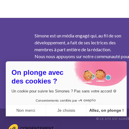
Simone est un média engagé qui, au fil de son
développement, a fait de ses lectrices des
membres à part entière de la rédaction.
Nous nous appuyons sur notre communauté pou
produire un contenu pertinent au plus près des
besoins des femmes de notre génération.
On plonge avec
des cookies ?
Un cookie pour suivre les Simones ? Pas sans votre accord 🍪
Consentements certifiés par
Non merci
Je choisis
Allez, on plonge !
© CE SITE EST AGRÉ
Axeptio consent
Plateforme de Gestion du Consentement : Personnalisez vo
CONSENTEMENT