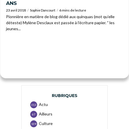
ANS
23 avril 2018
Sophie Dancourt
6 mins de lecture
Pionnière en matière de blog dédié aux quinquas (mot qu’elle
déteste) Mylène Desclaux est passée à l’écriture papier. ” les
jeunes...
RUBRIQUES
Actu
313
Ailleurs
67
Culture
109