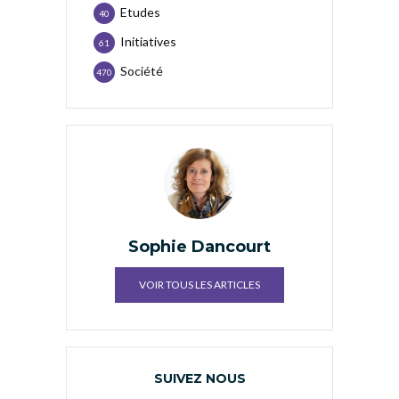
Etudes
40
Initiatives
61
Société
470
Sophie Dancourt
VOIR TOUS LES ARTICLES
SUIVEZ NOUS