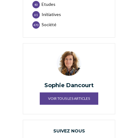
Etudes
40
Initiatives
61
Société
470
Sophie Dancourt
VOIR TOUS LES ARTICLES
SUIVEZ NOUS