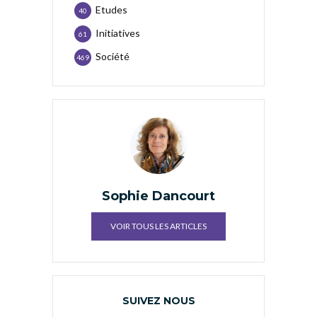
Etudes
40
Initiatives
61
Société
469
Sophie Dancourt
VOIR TOUS LES ARTICLES
SUIVEZ NOUS