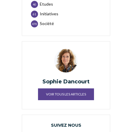
Etudes
40
Initiatives
61
Société
470
Sophie Dancourt
VOIR TOUS LES ARTICLES
SUIVEZ NOUS