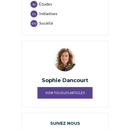
Etudes
40
Initiatives
61
Société
470
Sophie Dancourt
VOIR TOUS LES ARTICLES
SUIVEZ NOUS