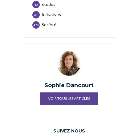
Etudes
40
Initiatives
61
Société
470
Sophie Dancourt
VOIR TOUS LES ARTICLES
SUIVEZ NOUS