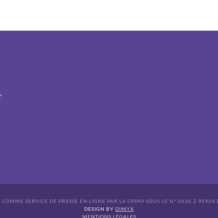
r
É COMME SERVICE DE PRESSE EN LIGNE PAR LA CPPAP SOUS LE N° 0626 Z 93934 (
s Options
DESIGN BY
DIMYX
MENTIONS LÉGALES