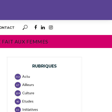
ONTACT
E FAIT AUX FEMMES
RUBRIQUES
Actu
313
Ailleurs
67
Culture
109
Etudes
40
Initiatives
61