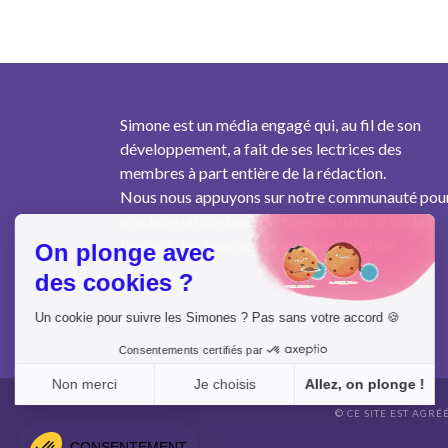
Simone est un média engagé qui, au fil de son
développement, a fait de ses lectrices des
membres à part entière de la rédaction.
Nous nous appuyons sur notre communauté pou
produire un contenu pertinent au plus près des
besoins des femmes de notre génération.
On plonge avec
des cookies ?
Un cookie pour suivre les Simones ? Pas sans votre accord 🍪
Consentements certifiés par
Non merci
Je choisis
Allez, on plonge !
© CE SITE EST AGRÉ
Axeptio consent
Plateforme de Gestion du Consentement : Personnalisez vo
CONSENTEMENT