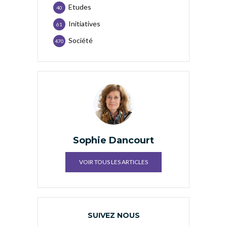
Etudes
40
Initiatives
61
Société
470
Sophie Dancourt
VOIR TOUS LES ARTICLES
SUIVEZ NOUS