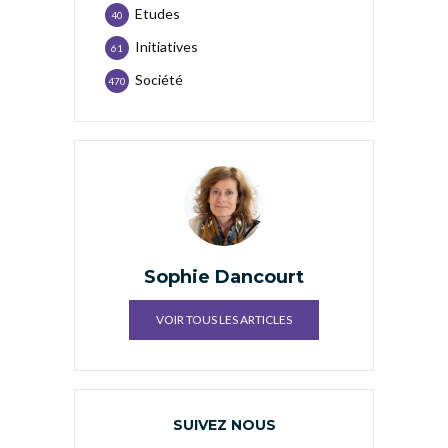
Etudes
40
Initiatives
61
Société
470
Sophie Dancourt
VOIR TOUS LES ARTICLES
SUIVEZ NOUS