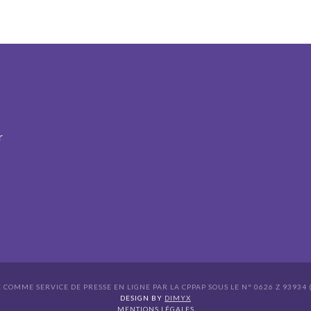
r
É COMME SERVICE DE PRESSE EN LIGNE PAR LA CPPAP SOUS LE N° 0626 Z 93934 (
s Options
DESIGN BY
DIMYX
MENTIONS LÉGALES