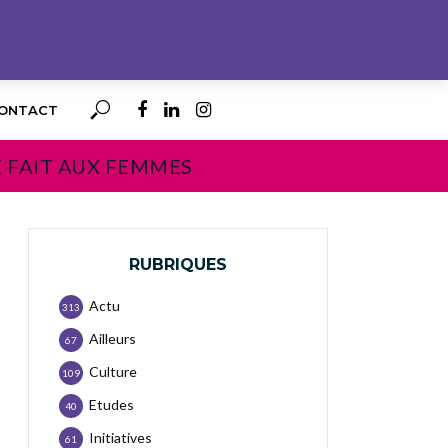
ONTACT
E FAIT AUX FEMMES
RUBRIQUES
Actu
313
Ailleurs
67
Culture
109
Etudes
40
Initiatives
61