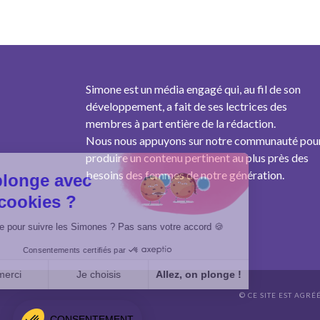
Simone est un média engagé qui, au fil de son
développement, a fait de ses lectrices des
membres à part entière de la rédaction.
Nous nous appuyons sur notre communauté pou
produire un contenu pertinent au plus près des
besoins des femmes de notre génération.
On plonge avec
des cookies ?
Un cookie pour suivre les Simones ? Pas sans votre accord 🍪
Consentements certifiés par
Non merci
Je choisis
Allez, on plonge !
© CE SITE EST AGRÉ
Axeptio consent
Plateforme de Gestion du Consentement : Personnalisez vo
CONSENTEMENT