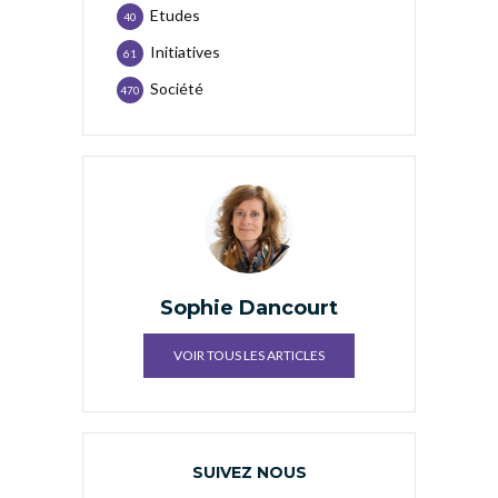
Etudes
40
Initiatives
61
Société
470
Sophie Dancourt
VOIR TOUS LES ARTICLES
SUIVEZ NOUS