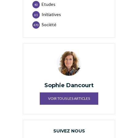
Etudes
40
Initiatives
61
Société
470
Sophie Dancourt
VOIR TOUS LES ARTICLES
SUIVEZ NOUS