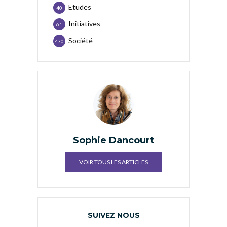
Etudes
40
Initiatives
61
Société
470
Sophie Dancourt
VOIR TOUS LES ARTICLES
SUIVEZ NOUS