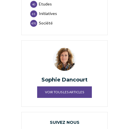
Etudes
40
Initiatives
61
Société
470
Sophie Dancourt
VOIR TOUS LES ARTICLES
SUIVEZ NOUS