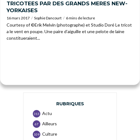
TRICOTEES PAR DES GRANDS MERES NEW-
YORKAISES
16 mars 2017
Sophie Dancourt
6 mins de lecture
Courtesy of ©Erik Melvin (photographe) et Studio Doré Le tricot
a le vent en poupe. Une paire d’aiguille et une pelote de laine
constitueraient...
RUBRIQUES
Actu
313
Ailleurs
67
Culture
109