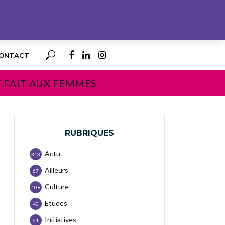
ONTACT
E FAIT AUX FEMMES
RUBRIQUES
Actu
313
Ailleurs
67
Culture
109
Etudes
40
Initiatives
61