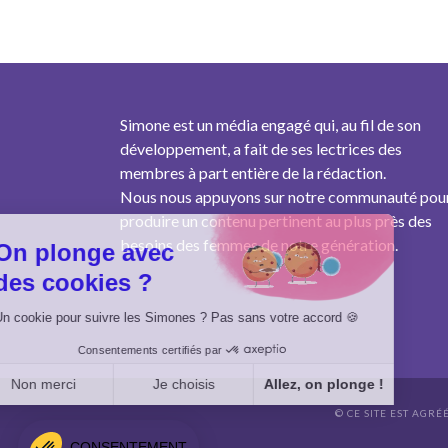
Simone est un média engagé qui, au fil de son
développement, a fait de ses lectrices des
membres à part entière de la rédaction.
Nous nous appuyons sur notre communauté pou
produire un contenu pertinent au plus près des
besoins des femmes de notre génération.
On plonge avec
des cookies ?
Un cookie pour suivre les Simones ? Pas sans votre accord 🍪
Consentements certifiés par
Non merci
Je choisis
Allez, on plonge !
© CE SITE EST AGRÉ
Axeptio consent
Plateforme de Gestion du Consentement : Personnalisez vo
CONSENTEMENT