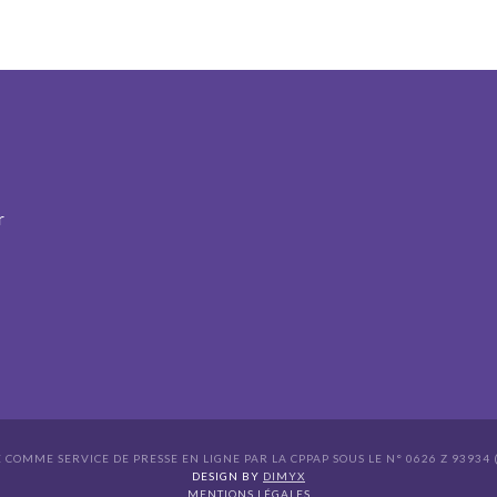
r
É COMME SERVICE DE PRESSE EN LIGNE PAR LA CPPAP SOUS LE N° 0626 Z 93934 (
s Options
DESIGN BY
DIMYX
MENTIONS LÉGALES