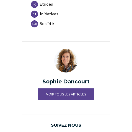
Etudes
40
Initiatives
61
Société
470
Sophie Dancourt
VOIR TOUS LES ARTICLES
SUIVEZ NOUS