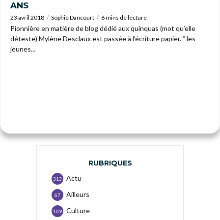
ANS
23 avril 2018
Sophie Dancourt
6 mins de lecture
Pionnière en matière de blog dédié aux quinquas (mot qu’elle
déteste) Mylène Desclaux est passée à l’écriture papier. ” les
jeunes...
RUBRIQUES
Actu
313
Ailleurs
67
Culture
109