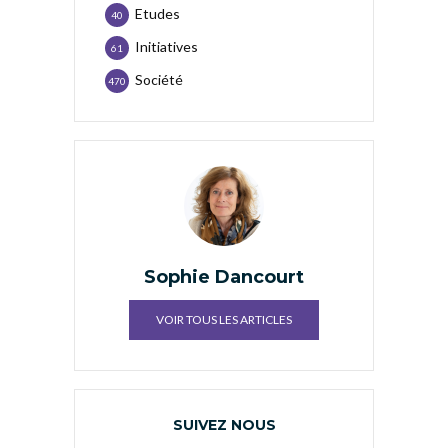
Etudes
40
Initiatives
61
Société
470
Sophie Dancourt
VOIR TOUS LES ARTICLES
SUIVEZ NOUS