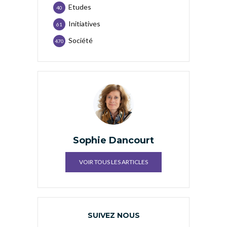
Etudes
40
Initiatives
61
Société
470
Sophie Dancourt
VOIR TOUS LES ARTICLES
SUIVEZ NOUS