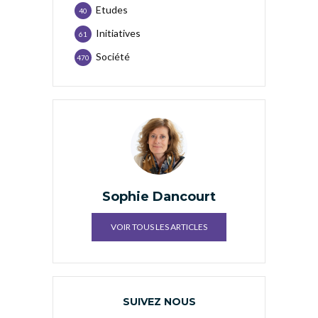
Etudes
40
Initiatives
61
Société
470
Sophie Dancourt
VOIR TOUS LES ARTICLES
SUIVEZ NOUS