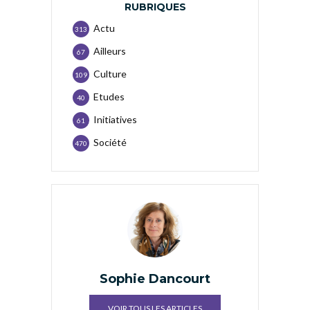
RUBRIQUES
Actu
313
Ailleurs
67
Culture
109
Etudes
40
Initiatives
61
Société
470
Sophie Dancourt
VOIR TOUS LES ARTICLES