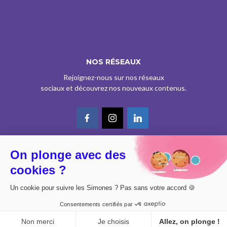
NOS RÉSEAUX
Rejoignez-nous sur nos réseaux
sociaux et découvrez nos nouveaux contenus.
On plonge avec des
© CE SITE EST AGRÉÉ COMME SERVICE DE PRESSE EN LIGNE PAR LA
cookies ?
CPPAP SOUS LE N° 0626 Z 93934 (IPG ART.39BISA CGI)
DESIGN BY
DIMYX
Un cookie pour suivre les Simones ? Pas sans votre accord 🍪
MENTIONS LÉGALES
Consentements certifiés par
POLITIQUE DE CONFIDENTIALITÉ
CONSENTEMENT
Non merci
Je choisis
Allez, on plonge !