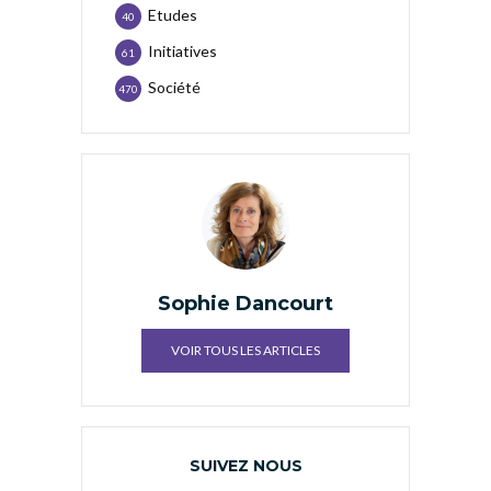
Etudes
40
Initiatives
61
Société
470
Sophie Dancourt
VOIR TOUS LES ARTICLES
SUIVEZ NOUS