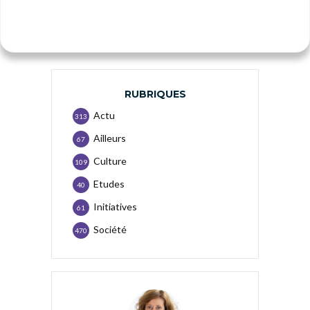
RUBRIQUES
Actu
313
Ailleurs
67
Culture
109
Etudes
40
Initiatives
61
Société
470