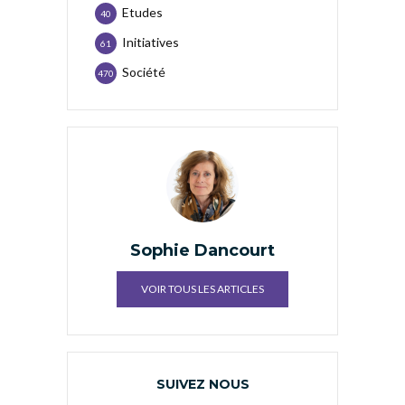
Etudes
40
Initiatives
61
Société
470
Sophie Dancourt
VOIR TOUS LES ARTICLES
SUIVEZ NOUS