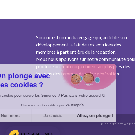
Simone est un média engagé qui, au fil de son
développement, a fait de ses lectrices des
membres à part entière de la rédaction.
Nous nous appuyons sur notre communauté pou
produire un contenu pertinent au plus près des
besoins des femmes de notre génération.
On plonge avec
des cookies ?
Un cookie pour suivre les Simones ? Pas sans votre accord 🍪
Consentements certifiés par
Non merci
Je choisis
Allez, on plonge !
© CE SITE EST AGRÉ
Axeptio consent
Plateforme de Gestion du Consentement : Personnalisez vo
CONSENTEMENT