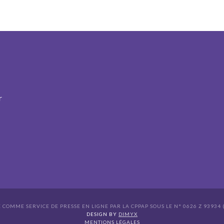
r
É COMME SERVICE DE PRESSE EN LIGNE PAR LA CPPAP SOUS LE N° 0626 Z 93934 (
s Options
DESIGN BY
DIMYX
MENTIONS LÉGALES