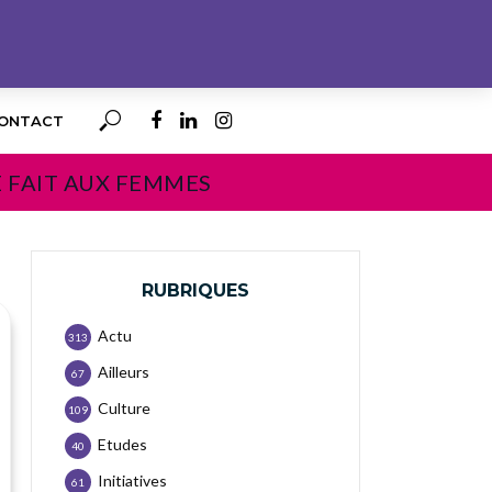
ONTACT
E FAIT AUX FEMMES
RUBRIQUES
Actu
313
Ailleurs
67
Culture
109
Etudes
40
Initiatives
61