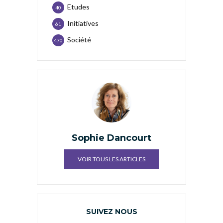
Etudes
40
Initiatives
61
Société
470
Sophie Dancourt
VOIR TOUS LES ARTICLES
SUIVEZ NOUS