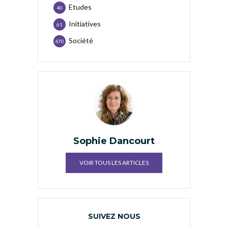
Etudes
40
Initiatives
61
Société
470
Sophie Dancourt
VOIR TOUS LES ARTICLES
SUIVEZ NOUS