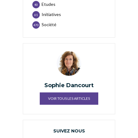
Etudes
40
Initiatives
61
Société
470
Sophie Dancourt
VOIR TOUS LES ARTICLES
SUIVEZ NOUS