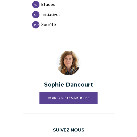
Etudes
40
Initiatives
61
Société
469
Sophie Dancourt
VOIR TOUS LES ARTICLES
SUIVEZ NOUS