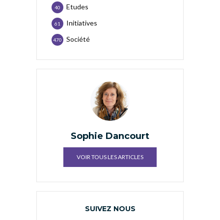
Etudes
40
Initiatives
61
Société
470
Sophie Dancourt
VOIR TOUS LES ARTICLES
SUIVEZ NOUS